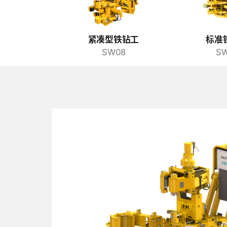
紧凑型铁钻工
标准
SW08
SW