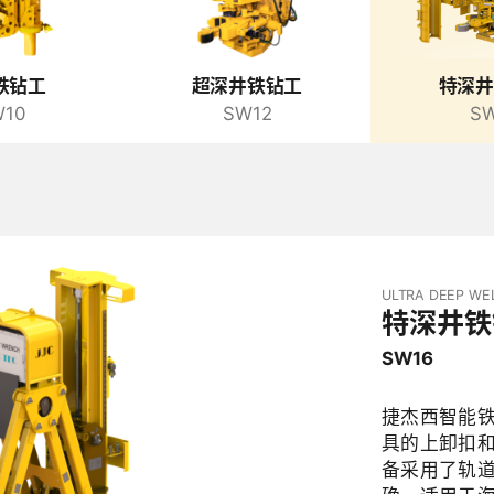
铁钻工
超深井铁钻工
特深井
10
SW12
SW
ULTRA DEEP WE
特深井铁
SW16
捷杰西智能
具的上卸扣和
备采用了轨