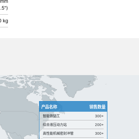
0 mm
.5")
0 kg
产品名称
销售数量
智能铁钻工
300+
综合液压动力站
200+
高性能机械密封冲管
300+