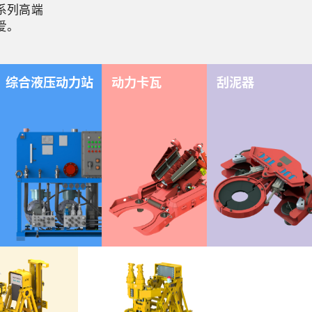
系列高端
爱。
综合液压动力站
动力卡瓦
刮泥器