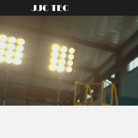
首页
产品与服务
捷杰西资讯
招贤纳士
关于我们
- 油气装备
- 校园招聘
Tripro®智能钻井系统
- 社会招聘
智能铁钻工
高性能机械密封冲管
液压吊卡
综合液压动力站
动力卡瓦
刮泥器
- 技术服务