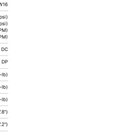
W16
si)
si)
PM)
PM)
" DC
" DP
-lb)
-lb)
-lb)
.8")
.2")