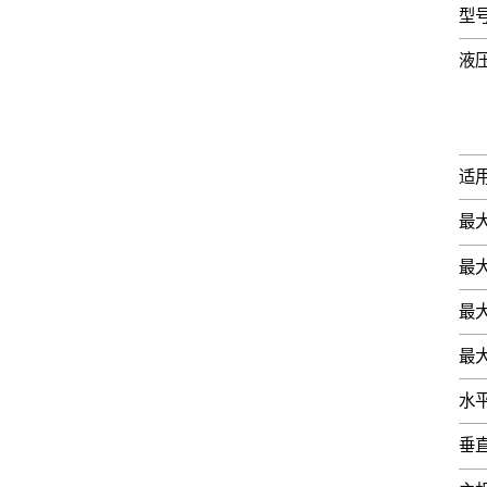
型
液
适
最
最
最
最
水
垂